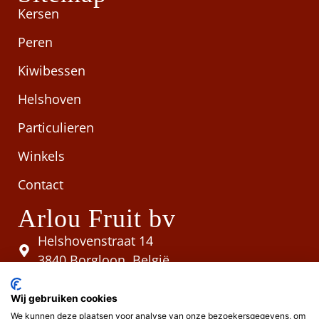
Kersen
Peren
Kiwibessen
Helshoven
Particulieren
Winkels
Contact
Arlou Fruit bv
Helshovenstraat 14
3840 Borgloon, België
0473/39.35.67
Wij gebruiken cookies
We kunnen deze plaatsen voor analyse van onze bezoekersgegevens, om